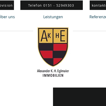
ovision
Telefon 0151 - 52949303
kontak
Über uns
Leistungen
Referenz