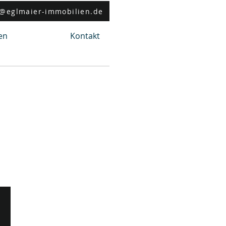
t@eglmaier-immobilien.de
en
Kontakt