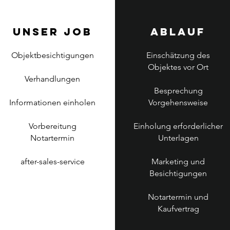
Unser job
Ablauf
Objektbesichtigungen
Einschätzung des
Objektes vor Ort
Verhandlungen
Besprechung
Informationen einholen
Vorgehensweise
Vorbereitung
Einholung erforderlicher
Notartermin
Unterlagen
after-sales-service
Marketing und
Besichtigungen
Notartermin und
Kaufvertrag